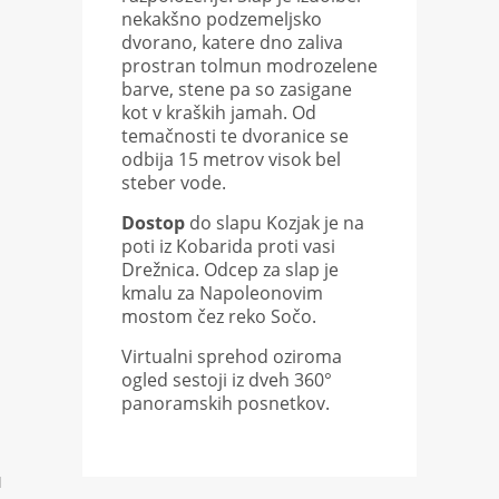
nekakšno podzemeljsko
dvorano, katere dno zaliva
prostran tolmun modrozelene
barve, stene pa so zasigane
kot v kraških jamah. Od
temačnosti te dvoranice se
odbija 15 metrov visok bel
steber vode.
Dostop
do slapu Kozjak je na
poti iz Kobarida proti vasi
Drežnica. Odcep za slap je
kmalu za Napoleonovim
mostom čez reko Sočo.
Virtualni sprehod oziroma
ogled sestoji iz dveh 360°
panoramskih posnetkov.