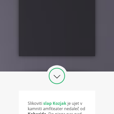
Slikoviti
slap Kozjak
je ujet v
kamniti amfiteater nedaleč od