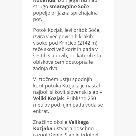
Kobarida
. Do njega nas nad
strugo
smaragdne Soče
popelje prijazna sprehajalna
pot.
Potok Kozjak, levi pritok Soče,
izvira v več povirnih krakih
visoko pod Krnčico (2142 m),
teče skozi več korit in pada v
šestih slapovih, od katerih sta
obiskovalcem dostopna le
zadnja dva.
V iztočnem ustju spodnjih
korit potoka Kozjaka je nastal
najbolj slikovit slovenski slap –
Veliki Kozjak
. Približno 250
metrov pod njim pada voda še
enkrat.
Značilno okolje
Velikega
Kozjaka
ustvarja posebno
razpoloženje. Slap je izdolbel