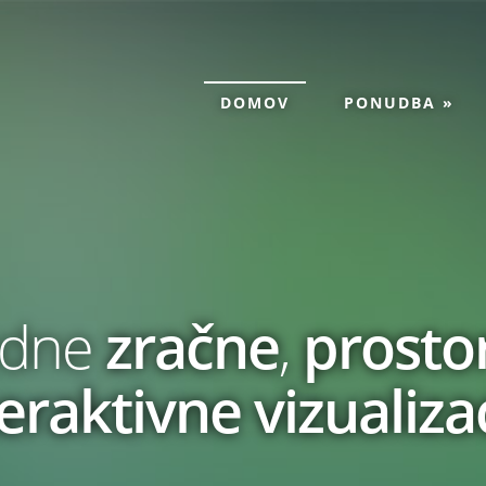
DOMOV
PONUDBA
»
edne
zračne
,
prosto
eraktivne vizualiza