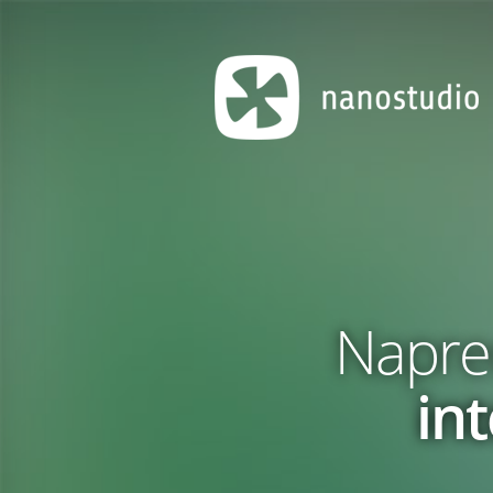
Napr
int