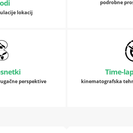
odi
podrobne pro
ulacije lokacij
osnetki
Time-lap
drugačne perspektive
kinematografska tehn