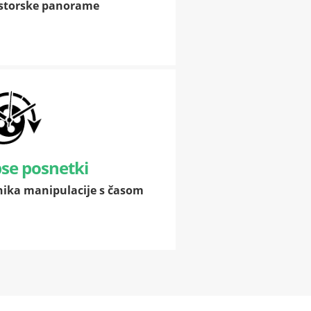
storske panorame
se posnetki
ika manipulacije s časom